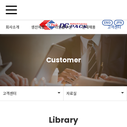
ENG
JPN
회사소개
생산제품
라인솔루션
인재채용
고객센터
Customer
고객센터
자료실
회사소개
공지사항
Library
생산제품
자료실