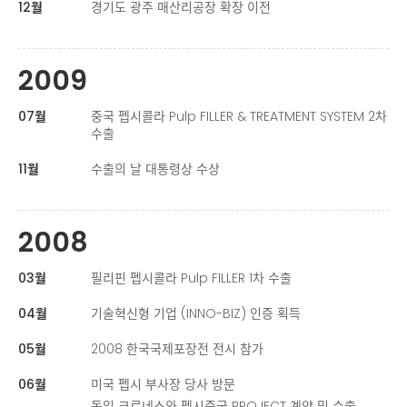
12월
경기도 광주 매산리공장 확장 이전
2009
07월
중국 펩시콜라 Pulp FILLER & TREATMENT SYSTEM 2차
수출
11월
수출의 날 대통령상 수상
2008
03월
필리핀 펩시콜라 Pulp FILLER 1차 수출
04월
기술혁신형 기업 (INNO-BIZ) 인증 획득
05월
2008 한국국제포장전 전시 참가
06월
미국 펩시 부사장 당사 방문
독일 크로네스와 펩시중국 PROJECT 계약 및 수출