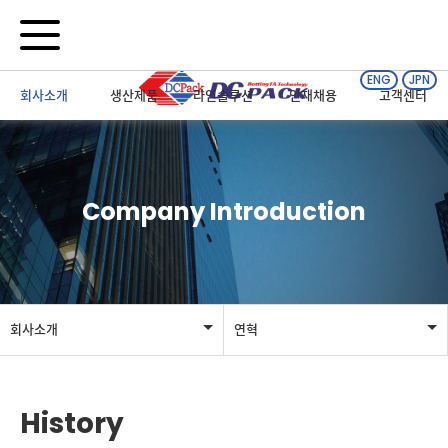
ENG
JPN
회사소개
생산제품
라인솔루션
인재채용
고객센터
Company Introduction
회사소개
연혁
회사소개
인사말
History
생산제품
회사개요